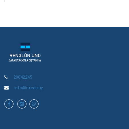
29042245
info@ru.edu.uy