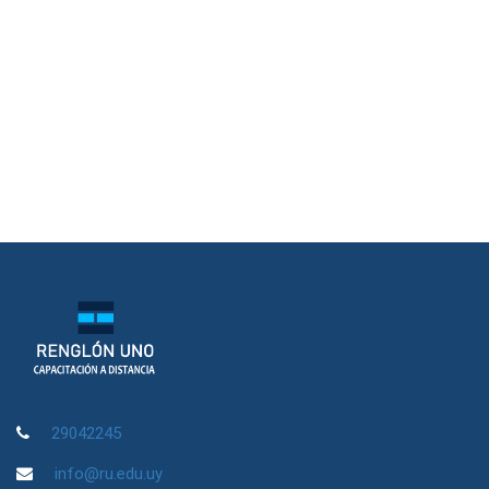
29042245
info@ru.edu.uy