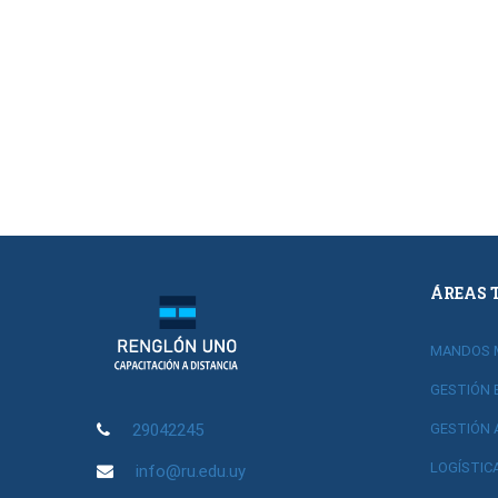
ÁREAS 
MANDOS 
GESTIÓN 
29042245
GESTIÓN 
LOGÍSTIC
info@ru.edu.uy