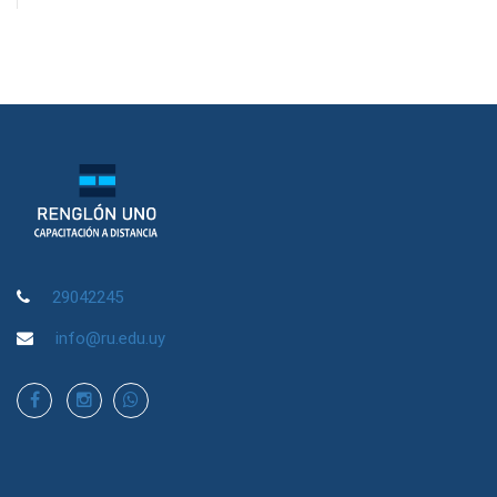
29042245
info@ru.edu.uy