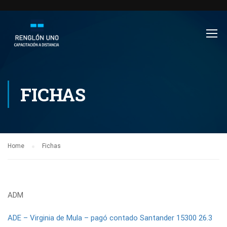
FICHAS
Home
Fichas
ADM
ADE – Virginia de Mula – pagó contado Santander 15300 26.3