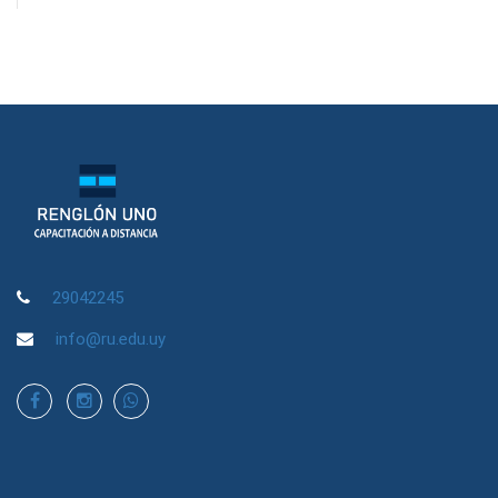
29042245
info@ru.edu.uy