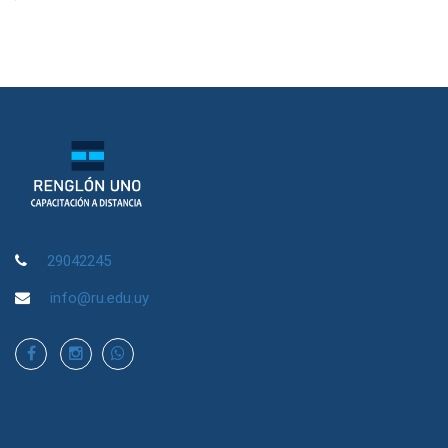
29042245
info@ru.edu.uy