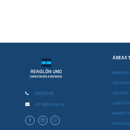
ÁREAS 
MANDOS 
GESTIÓN 
29042245
GESTIÓN 
LOGÍSTIC
info@ru.edu.uy
MARKETIN
RECURSO