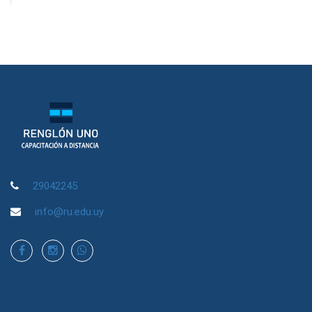
29042245
info@ru.edu.uy