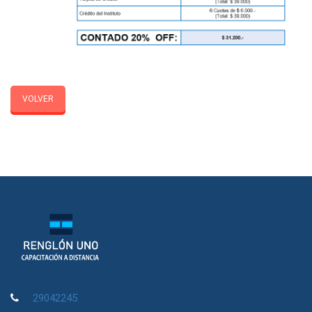
VOLVER
29042245