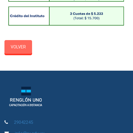
VOLVER
29042245