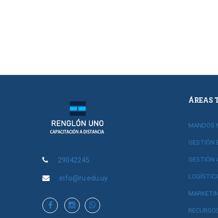
ÁREAS 
MANDOS 
GESTIÓN 
29042245
GESTIÓN 
LOGÍSTIC
info@ru.edu.uy
MARKETIN
RECURSO