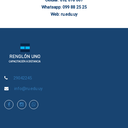
Celular: 092 678 007
Whatsapp: 099 88 25 25
Web: ru.edu.uy
29042245
info@ru.edu.uy