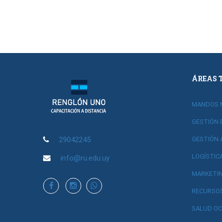
ÁREAS 
MANDOS 
GESTIÓN 
29042245
GESTIÓN 
LOGÍSTIC
info@ru.edu.uy
MARKETIN
RECURSO
SALUD OC